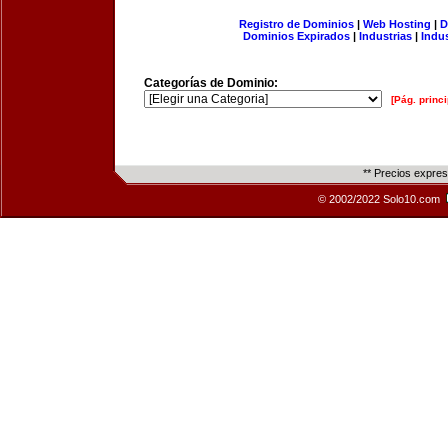
Registro de Dominios
|
Web Hosting
|
D
Dominios Expirados
|
Industrias
|
Indu
Categorías de Dominio:
[Pág. princi
** Precios expre
© 2002/2022 Solo10.com